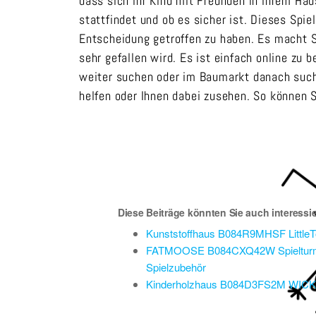
dass sich ihr Kind mit Freunden in ihrem Ha
stattfindet und ob es sicher ist. Dieses Spie
Entscheidung getroffen zu haben. Es macht S
sehr gefallen wird. Es ist einfach online zu 
weiter suchen oder im Baumarkt danach such
helfen oder Ihnen dabei zusehen. So können S
Diese Beiträge könnten Sie auch interessi
Kunststoffhaus B084R9MHSF LittleTo
FATMOOSE B084CXQ42W Spielturmklet
Spielzubehör
Kinderholzhaus B084D3FS2M WICKEY S