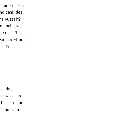
cherheit sehr
 und dank des
ne Auszeit?
nd sein, wie
sexuell. Das
ie als Eltern
st. Sie
ass das
en, was das
tel, um eine
ichern. Ihr