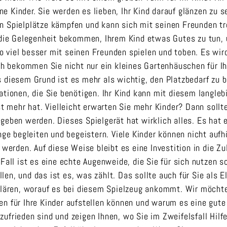
eine Kinder. Sie werden es lieben, Ihr Kind darauf glänzen zu
n Spielplätze kämpfen und kann sich mit seinen Freunden tr
l die Gelegenheit bekommen, Ihrem Kind etwas Gutes zu tun,
 so viel besser mit seinen Freunden spielen und toben. Es wi
ich bekommen Sie nicht nur ein kleines Gartenhäuschen für Ih
s diesem Grund ist es mehr als wichtig, den Platzbedarf zu 
ationen, die Sie benötigen. Ihr Kind kann mit diesem langleb
st mehr hat. Vielleicht erwarten Sie mehr Kinder? Dann sollt
geben werden. Dieses Spielgerät hat wirklich alles. Es hat
nge begleiten und begeistern. Viele Kinder können nicht aufh
 werden. Auf diese Weise bleibt es eine Investition in die Zu
Fall ist es eine echte Augenweide, die Sie für sich nutzen so
en, und das ist es, was zählt. Das sollte auch für Sie als E
fklären, worauf es bei diesem Spielzeug ankommt. Wir möcht
n für Ihre Kinder aufstellen können und warum es eine gute 
zufrieden sind und zeigen Ihnen, wo Sie im Zweifelsfall Hi