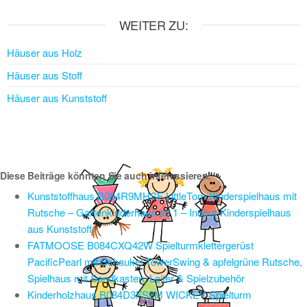
WEITER ZU:
Häuser aus Holz
Häuser aus Stoff
Häuser aus Kunststoff
Diese Beiträge könnten Sie auch interessieren:
Kunststoffhaus B084R9MHSF LittleTom Kinderspielhaus mit
Rutsche – Gartenkinderhaus ab 1 – Indoor-Kinderspielhaus
aus Kunststoff
FATMOOSE B084CXQ42W Spielturmklettergerüst
PacificPearl mit Schaukel TowerSwing & apfelgrüne Rutsche,
Spielhaus mit Sandkasten, Leiter & Spielzubehör
Kinderholzhaus B084D3FS2M WICKEY Spielturm