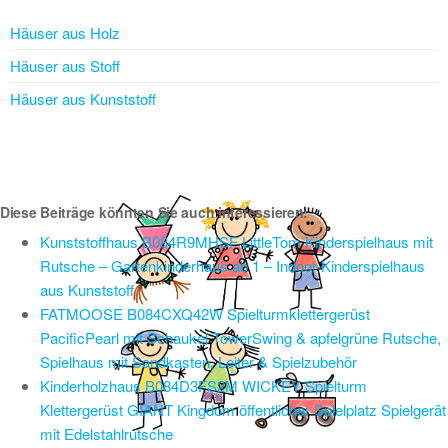
Häuser aus Holz
Häuser aus Stoff
Häuser aus Kunststoff
Diese Beiträge könnten Sie auch interessieren:
Kunststoffhaus B084R9MHSF LittleTom Kinderspielhaus mit
Rutsche – Gartenkinderhaus ab 1 – Indoor-Kinderspielhaus
aus Kunststoff
FATMOOSE B084CXQ42W Spielturmklettergerüst
PacificPearl mit Schaukel TowerSwing & apfelgrüne Rutsche,
Spielhaus mit Sandkasten, Leiter & Spielzubehör
Kinderholzhaus B084D3FS2M WICKEY Spielturm
Klettergerüst GIANT Kingdom öffentlicher Spielplatz Spielgerät
mit Edelstahlrutsche