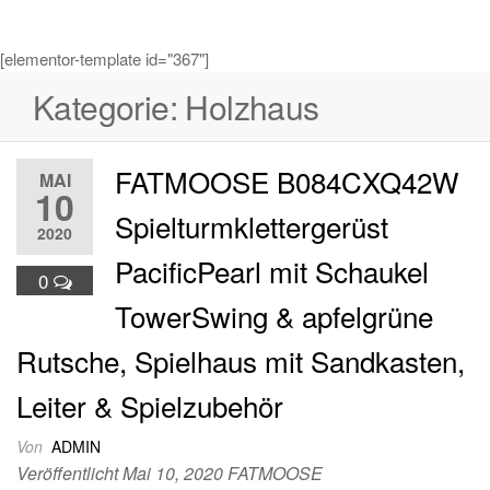
[elementor-template id="367"]
Kategorie:
Holzhaus
FATMOOSE B084CXQ42W
MAI
10
Spielturmklettergerüst
2020
PacificPearl mit Schaukel
0
TowerSwing & apfelgrüne
Rutsche, Spielhaus mit Sandkasten,
Leiter & Spielzubehör
Von
ADMIN
Veröffentlicht Mai 10, 2020 FATMOOSE